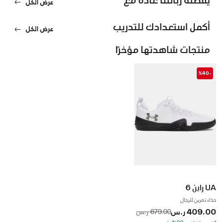
عرض الكل
أكمل استعدادك للتدريب
عرض الكل
منتجات شاهدتها مؤخرًا
-%40
UA راين 6
حذاء تمرين للرجال
409.00 ر.س
to
Price reduced from
679.00 ر.س