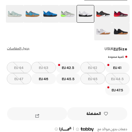
selected
جدول المقاسات
Size
US
UK
EU
كمية محدودة
EU 44
EU 43
EU 42.5
EU 42
EU 41
EU 47
EU 46
EU 45.5
EU 45
EU 44.5
EU 47.5
المفضلة
|
دفعات بدون فوائد مع