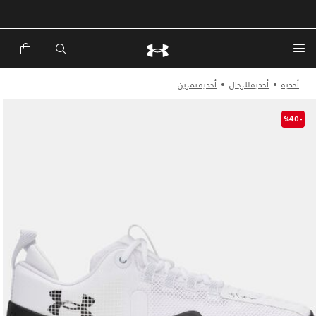
خصم إضافي 20%*. باستخدام الكود EXTRA20
أحذية
أحذية للرجال
أحذية تمرين
-%40