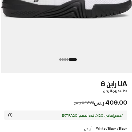
UA راين 6
حذاء تمرين للرجال
409.00 ر.س
Price reduced from
to
679.00 ر.س
*خصم إضافي 20%. كود الخصم: EXTRA20
White / Black / Black
أبيض