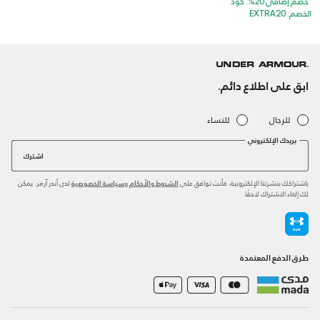
*خصم إضافي 20%. كود
الخصم: EXTRA20
ابق على اطلاع دائم.
للرجال
للنساء
بريدك الإلكتروني
اشترك
باشتراكك بنشرتنا الإلكترونية، فأنت توافق على
و
لدى أندر آرمر. يمكن
الشروط والأحكام
سياسة الخصوصية
لك إلغاء الاشتراك لاحقًا.
طرق الدفع المعتمدة