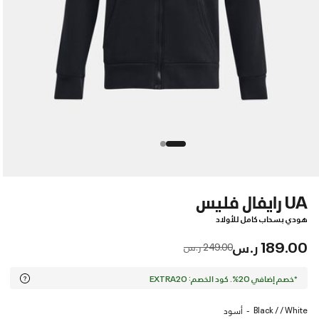
UA رايفال فليس
هودي بسحاب كامل للأولاد
189.00 ر.س
Price reduced from
to
249.00 ر.س
*خصم إضافي 20%. كود الخصم: EXTRA20
Black / / White
أسود