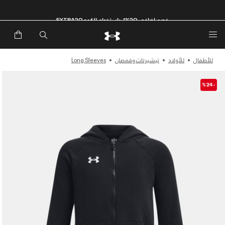
خصم إضافي 20%*. باستخدام الكود EXTRA20
للأطفال
للأولاد
تيشيرتات وقمصان
Long Sleeves
-%24