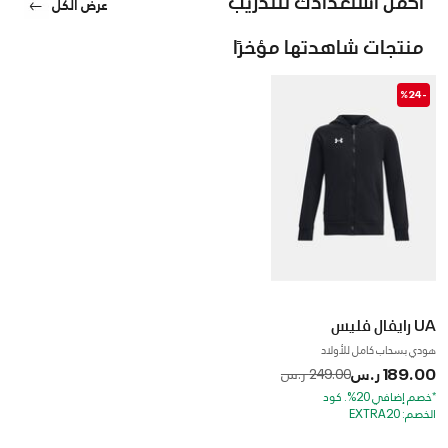
عرض الكل
منتجات شاهدتها مؤخرًا
-%24
UA رايفال فليس
هودي بسحاب كامل للأولاد
189.00 ر.س
to
Price reduced from
249.00 ر.س
*خصم إضافي 20%. كود
الخصم: EXTRA20