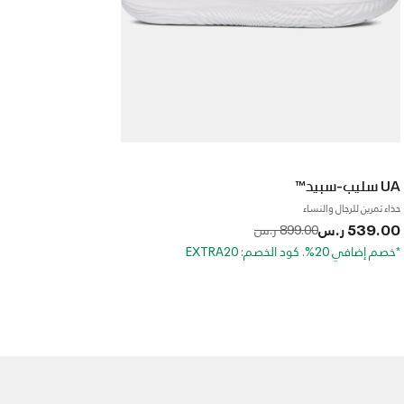
UA سليب-سبيد™
حذاء تمرين للرجال والنساء
539.00 ر.س
to
Price reduced from
899.00 ر.س
*خصم إضافي 20%. كود الخصم: EXTRA20