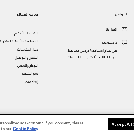
خدمة العملاء
للتواصل
اتصل بنا
الشروط والأحكام
المساعدة والأسئلة المتكررة
دردشة حية
دليل المقاسات
هل تحتاج لمساعدة؟ دردش معنا هنا.
من 08:00 صباحًا حتى 17:00 مساءً
الشحن والتوصيل
الإرجاع والتبديل
تتبع الشحنة
إيجاد متجر
ز
ersonalized ads/content. If you consent, please
Accept All
 to our
Cookie Policy