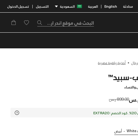
محادثة
English
العربية
السعودية
التسجيل
تسجيل الدخول
|
|
رجال
أحذية رياضية عصرية
ل والنساء
Price reduced from
to
899.00 ر.س
EX
White 
أبيض