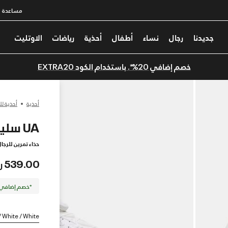
مساعدة
جديدنا
رجال
نساء
أطفال
أحذية
رياضات
الاوتليت
خصم إضافي 20%*. باستخدام الكود EXTRA20
أحذية
أحذية لل
UA سليب-سبيد™
حذاء تمرين للرجا
539.00 ر.س
*خصم إضافي 20%. كود الخصم: TRA20
/ White / White