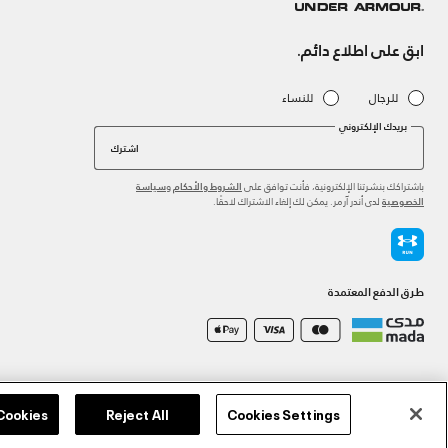
ابق على اطلاع دائم.
للرجال
للنساء
بريدك الإلكتروني
اشترك
باشتراكك بنشرتنا الإلكترونية، فأنت توافق على
و
الشروط والأحكام
سياسة
لدى أندر آرمر. يمكن لك إلغاء الاشتراك لاحقًا.
الخصوصية
طرق الدفع المعتمدة
©2026 الحقوق محفوظة لشركة اثلوسيتي ش.ذ.م.م،
سياسة الخصوصية
/
الشروط والأحكام
/
سياسة الكوكي
 Cookies
Reject All
Cookies Settings