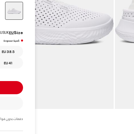
elected
Size
US
UK
EU
كمية محدودة
EU 38.5
EU 41
دفعات بدون فوائ