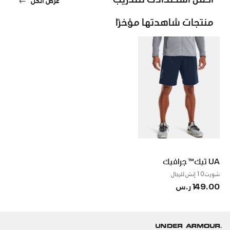
منتجات شاهدتها مؤخرًا
UA تيك™ جرافيك
شورت 10 إنش للرجال
149.00 ر.س