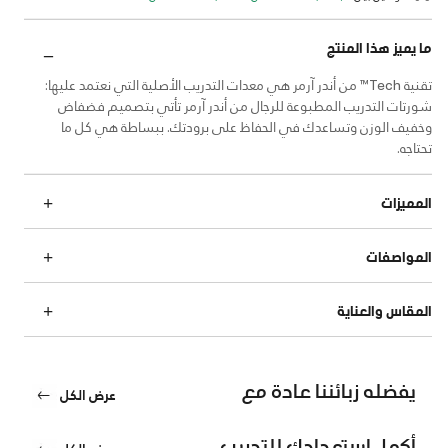
ما يميز هذا المنتج
تقنية Tech™ من أندر آرمر هي معدات التدريب الأصلية التي نعتمد عليها:
شورتات التدريب المطبوعة للرجال من أندر آرمر تأتي بتصميم فضفاض
وخفيف الوزن وتساعدك في الحفاظ على برودتك. ببساطة هي كل ما
تحتاجه.
المميزات
المواصفات
المقاس والعناية
يفضله زبائننا عادة مع
عرض الكل
أكمل استعدادك للتدريب
عرض الكل