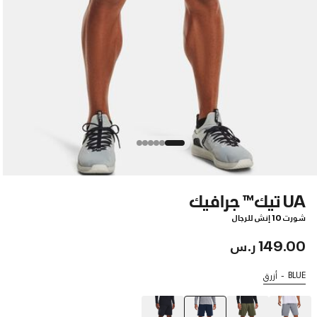
UA تيك™ جرافيك
شورت 10 إنش للرجال
149.00 ر.س
BLUE
أزرق