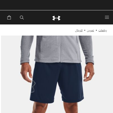
خصم إضافي 20%*. باستخدام الكود EXTRA20
رياضات
تمرين
للرجال