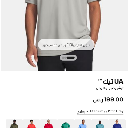
طول العارض 6'1" يرتدي مقاس كبير
UA تيك™
تيشيرت بولو للرجال
199.00 ر.س
Titanium / / Pitch Gray
رمادي