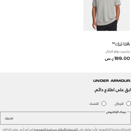
UA تيك™
تيشيرت بولو للرجال
199.00 ر.س
ابق على اطلاع دائم.
للرجال
للنساء
بريدك الإلكتروني
اشترك
باشتراكك بنشرتنا الإلكترونية، فأنت توافق على
و
لدى أندر آرمر. يمكن لك إلغاء
الشروط والأحكام
سياسة الخصوصية