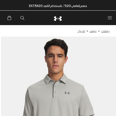
خصم إضافي 20%*. باستخدام الكود EXTRA20
رياضات
جولف
للرجال