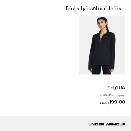
منتجات شاهدتها مؤخرًا
UA تيك™
تيشيرت سحاب للنساء
199.00 ر.س