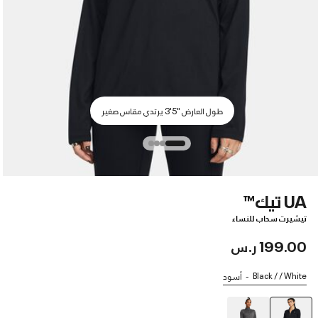
طول العارض "5'3 يرتدي مقاس صغير
UA تيك™
تيشيرت سحاب للنساء
199.00 ر.س
Black / / White
أسود