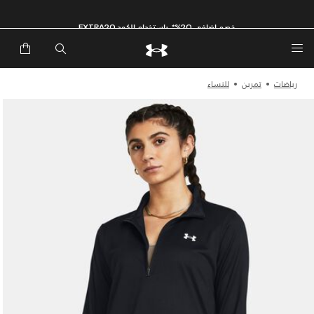
خصم إضافي 20%*. باستخدام الكود EXTRA20
رياضات
تمرين
للنساء