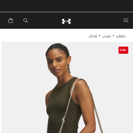
خصم إضافي 20%*. باستخدام الكود EXTRA20
رياضات
تمرين
للرجال
-%24