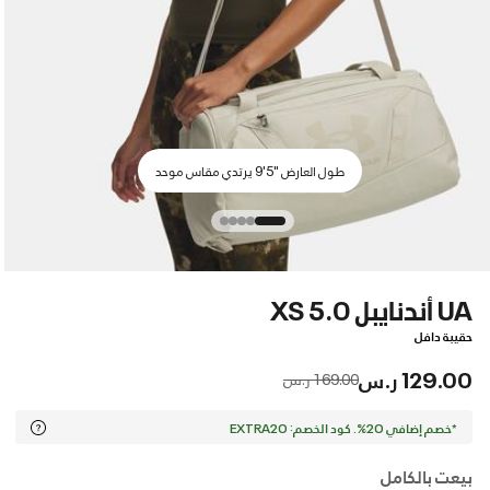
طول العارض "5'9 يرتدي مقاس موحد
UA أندنايبل 5.0 XS
حقيبة دافل
129.00 ر.س
Price reduced from
to
169.00 ر.س
*خصم إضافي 20%. كود الخصم: EXTRA20
بيعت بالكامل