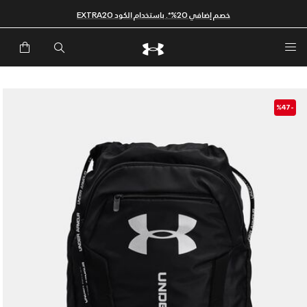
خصم إضافي 20%*. باستخدام الكود EXTRA20
-%47