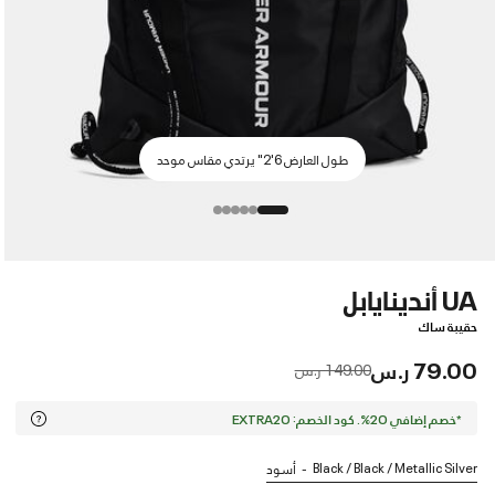
طول العارض 6'2" يرتدي مقاس موحد
UA أندينايابل
حقيبة ساك
79.00 ر.س
Price reduced from
to
149.00 ر.س
*خصم إضافي 20%. كود الخصم: EXTRA20
Black / Black / Metallic Silver
أسود