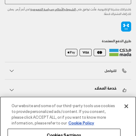
باشتراكك بنشرتنا الإلكترونية، فأنت توافق على
و
لدى أندر آرمر. يمكن
الشروط والأحكام
سياسة الخصوصية
لك إلغاء الاشتراك لاحقًا.
طرق الدفع المعتمدة
للتواصل
خدمة العملاء
Our website and some of our third-party tools use cookies
حول أندر آرمر
to provide personalized ads/content. If you consent,
please click ACCEPT ALL, or if you want to know more
information, please refer to our
Cookie Policy
أندر آرمر على الشبكات الاجتماعية
Cookies Settings