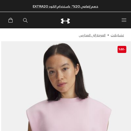
خصم إضافي 20%*. باستخدام الكود EXTRA20
تشكيلات
العودة إلى المدارس
-%61