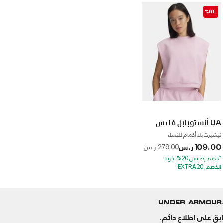
-%61
UA أنستوبابل فليس
تيشيرت بلا أكمام للنساء
109.00 ر.س
to
Price reduced from
279.00 ر.س
*خصم إضافي 20%. كود
الخصم: EXTRA20
ابق على اطلاع دائم.