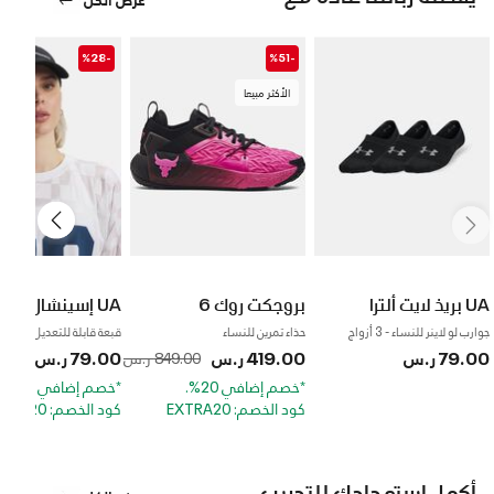
-%28
-%51
الأكثر مبيعا
UA بريذ لايت ألترا
بروجكت روك 6
UA إسينشال لو
جوارب لو لاينر للنساء - 3 أزواج
حذاء تمرين للنساء
قبعة قابلة للتعديل للنساء
79.00 ر.س
to
Price reduced from
419.00 ر.س
to
Price reduced from
79.00 ر.س
rom
849.00 ر.س
109.00
*خصم إضافي 20%.
*خصم إضافي 20%.
كود الخصم: EXTRA20
كود الخصم: EXTRA20
أكمل استعدادك للتدريب