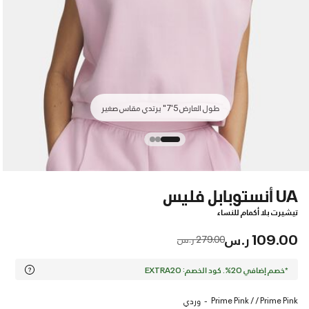
طول العارض 5'7" يرتدي مقاس صغير
UA أنستوبابل فليس
تيشيرت بلا أكمام للنساء
109.00 ر.س
Price reduced from
to
279.00 ر.س
*خصم إضافي 20%. كود الخصم: EXTRA20
Prime Pink / / Prime Pink
وردي