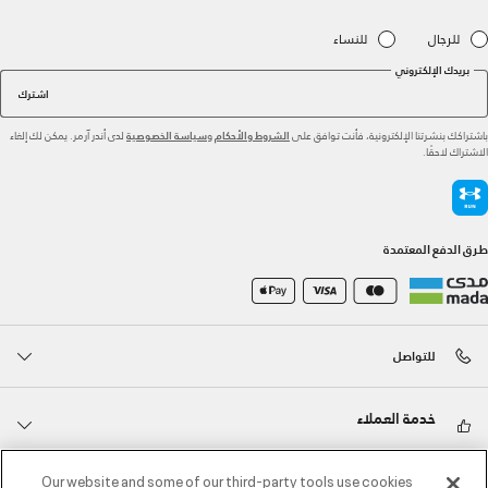
للرجال
للنساء
بريدك الإلكتروني
اشترك
باشتراكك بنشرتنا الإلكترونية، فأنت توافق على
و
لدى أندر آرمر. يمكن لك إلغاء
الشروط والأحكام
سياسة الخصوصية
الاشتراك لاحقًا.
طرق الدفع المعتمدة
للتواصل
خدمة العملاء
Our website and some of our third-party tools use cookies