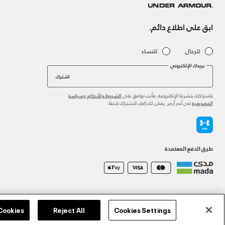
ابق على اطلاع دائم.
للرجال
للنساء
بريدك الإلكتروني
اشترك
باشتراكك بنشرتنا الإلكترونية، فأنت توافق على
و
الشروط والأحكام
سياسة
لدى أندر آرمر. يمكن لك إلغاء الاشتراك لاحقًا.
الخصوصية
طرق الدفع المعتمدة
©2026 الحقوق محفوظة لشركة اثلوسيتي ش.ذ.م.م،
سياسة الخصوصية
/
الشروط والأحكام
/
سياسة الكوكي
 Cookies
Reject All
Cookies Settings