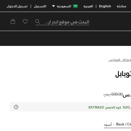
محادثة
English
العربية
السعودية
التسجيل
تسجيل الدخول
|
|
ودة إلى المدارس
Price reduced from
to
509.00 ر.س
EX
Black / Ci
أسود