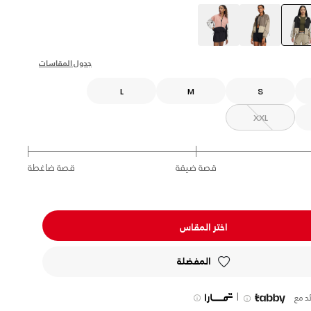
selected
جدول المقاسات
L
M
S
XXL
قصة ضيقة
قصة ضاغطة
اختر المقاس
المفضلة
|
د مع