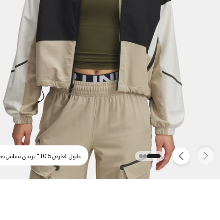
طول العارض 5'10" يرتدي مقاس صغير