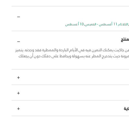
الثلاثاء, 11 أغسطس - الخميس, 13 أغسطس
منتج
ن جاكيت يمكنك التمرن فيه في الأيام الباردة والممطرة فقد وجدته. يتميز
لمرونة حيث يتدحرج المطر عنه بسهولة ويحافظ على دفئك دون أن يجعلك
ية