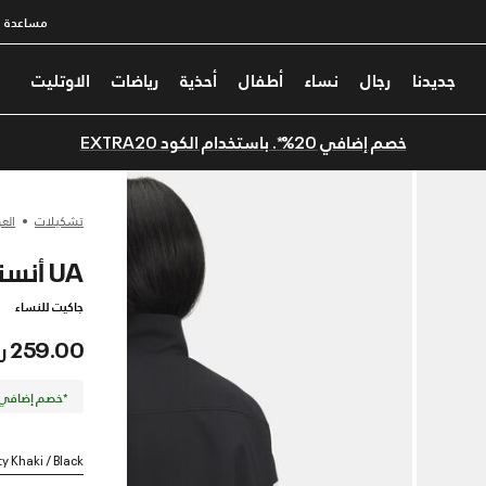
مساعدة
جديدنا
رجال
نساء
أطفال
أحذية
رياضات
الاوتليت
خصم إضافي 20%*. باستخدام الكود EXTRA20
تشكيلات
الع
UA أنستوبابل
جاكيت للنساء
259.00 ر.س
*خصم إضافي 20%. كود الخصم: TRA20
ty Khaki / Black