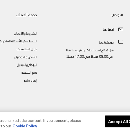
خدمة العملاء
للتواصل
اتصل بنا
الشروط والأحكام
المساعدة والأسئلة المتكررة
دردشة حية
دليل المقاسات
هل تحتاج لمساعدة؟ دردش معنا هنا.
من 08:00 صباحًا حتى 17:00 مساءً
الشحن والتوصيل
الإرجاع والتبديل
تتبع الشحنة
إيجاد متجر
ز
ersonalized ads/content. If you consent, please
Accept All
 to our
Cookie Policy