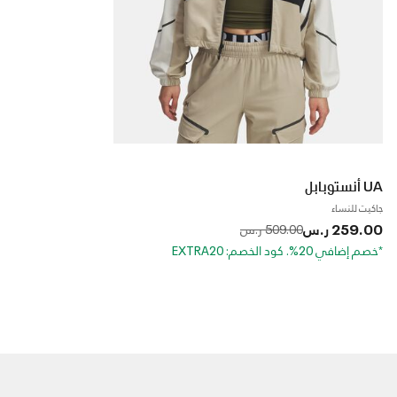
UA أنستوبابل
جاكيت للنساء
259.00 ر.س
to
Price reduced from
509.00 ر.س
*خصم إضافي 20%. كود الخصم: EXTRA20