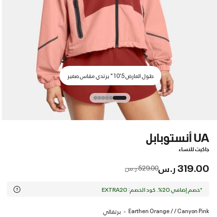
طول العارض 5'10" يرتدي مقاس صغير
UA أنستوبابل
جاكيت للنساء
319.00 ر.س
Price reduced from
to
529.00 ر.س
*خصم إضافي 20%. كود الخصم: EXTRA20
Earthen Orange / / Canyon Pink
برتقالي