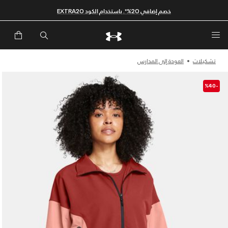
خصم إضافي 20%*. باستخدام الكود EXTRA20
تشكيلات
العودة إلى المدارس
-%40