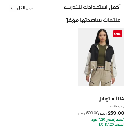
أكمل استعدادك للتدريب
عرض الكل
منتجات شاهدتها مؤخرًا
-%49
UA أنستوبابل
جاكيت للنساء
259.00 ر.س
to
Price reduced from
509.00 ر.س
*خصم إضافي 20%. كود
الخصم: EXTRA20