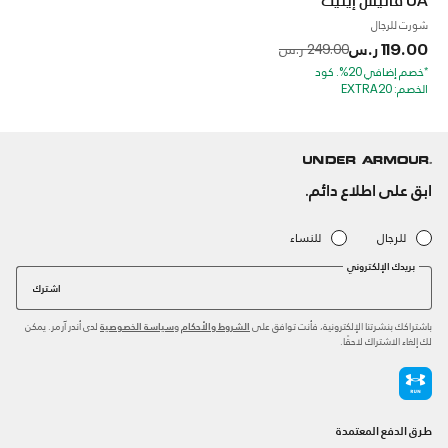
شورت للرجال
119.00 ر.س
to
Price reduced from
249.00 ر.س
*خصم إضافي 20%. كود
الخصم: EXTRA20
ابق على اطلاع دائم.
للرجال
للنساء
بريدك الإلكتروني
اشترك
باشتراكك بنشرتنا الإلكترونية، فأنت توافق على
و
لدى أندر آرمر. يمكن
الشروط والأحكام
سياسة الخصوصية
لك إلغاء الاشتراك لاحقًا.
طرق الدفع المعتمدة