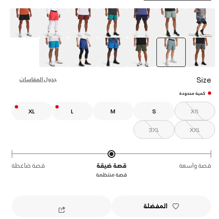
selected
Size
جدول المقاسات
كمية محدودة
XL
L
M
S
XS
3XL
XXL
قصة واسعة
قصة ضيقة
قصة ضاغطة
قصة منتظمة
المفضلة