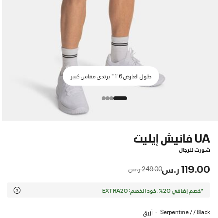
طول العارض 6'1" يرتدي مقاس كبير
UA فانيش إيليت
شورت للرجال
119.00 ر.س
Price reduced from
to
249.00 ر.س
*خصم إضافي 20%. كود الخصم: EXTRA20
Serpentine / / Black
أزرق