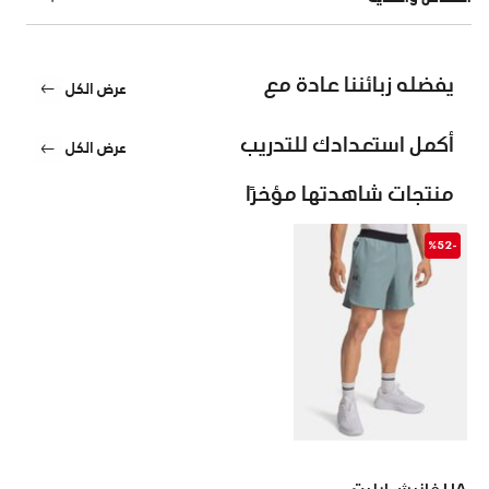
يفضله زبائننا عادة مع
عرض الكل
أكمل استعدادك للتدريب
عرض الكل
منتجات شاهدتها مؤخرًا
-%52
UA فانيش إيليت