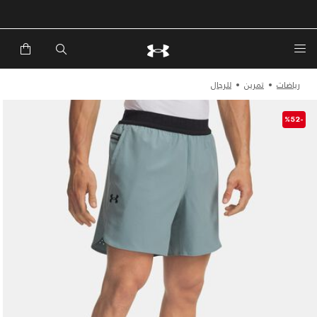
رياضات
تمرين
للرجال
-%52