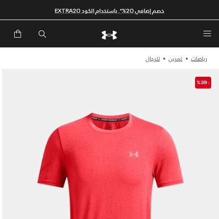
خصم إضافي 20%*. باستخدام الكود EXTRA20
رياضات
تمرين
للرجال
-%39