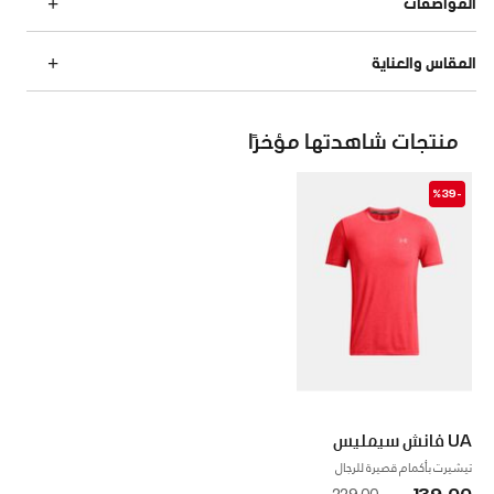
المواصفات
المقاس والعناية
منتجات شاهدتها مؤخرًا
-%39
UA فانش سيمليس
تيشيرت بأكمام قصيرة للرجال
139.00 ر.س
to
Price reduced from
229.00 ر.س