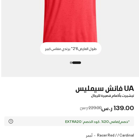
طول العارض 6'2" يرتدي مقاس كبير
UA فانش سيمليس
تيشيرت بأكمام قصيرة للرجال
139.00 ر.س
Price reduced from
to
229.00 ر.س
*خصم إضافي 20%. كود الخصم: EXTRA20
Racer Red / / Cardinal
أحمر