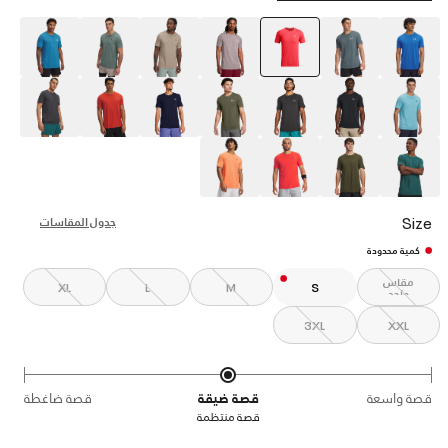
selected
Size
جدول المقاسات
كمية محدودة
مقاس
XL
L
M
S
واحد
3XL
XXL
قصة واسعة
قصة ضيقة
قصة ضاغطة
قصة منتظمة