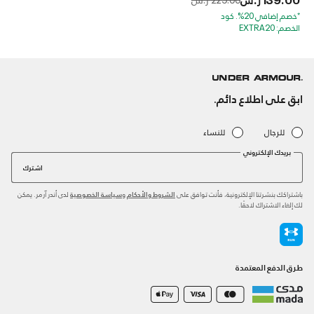
*خصم إضافي 20%. كود
الخصم: EXTRA20
ابق على اطلاع دائم.
للرجال
للنساء
بريدك الإلكتروني
اشترك
باشتراكك بنشرتنا الإلكترونية، فأنت توافق على
و
لدى أندر آرمر. يمكن
الشروط والأحكام
سياسة الخصوصية
لك إلغاء الاشتراك لاحقًا.
طرق الدفع المعتمدة