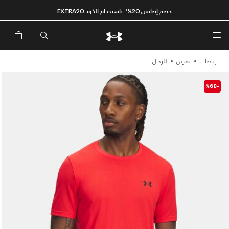
خصم إضافي 20%*. باستخدام الكود EXTRA20
رياضات
تمرين
للرجال
-%68