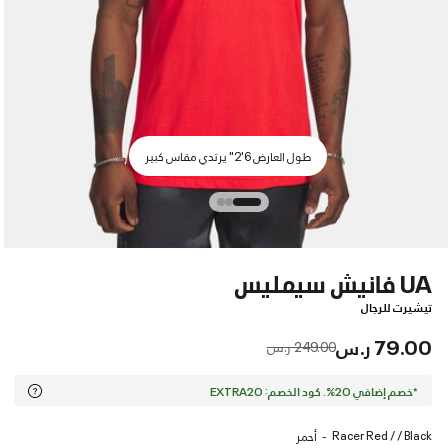
طول العارض 6'2" يرتدي مقاس كبير
UA فانيش سيمليس
تيشيرت للرجال
79.00 ر.س
Price reduced from
to
249.00 ر.س
*خصم إضافي 20%. كود الخصم: EXTRA20
Racer Red / / Black
أحمر