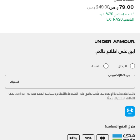
79.00 ر.س
to
Price reduced from
249.00 ر.س
*خصم إضافي 20%. كود
الخصم: EXTRA20
ابق على اطلاع دائم.
للرجال
للنساء
بريدك الإلكتروني
اشترك
باشتراكك بنشرتنا الإلكترونية، فأنت توافق على
و
لدى أندر آرمر. يمكن
الشروط والأحكام
سياسة الخصوصية
لك إلغاء الاشتراك لاحقًا.
طرق الدفع المعتمدة