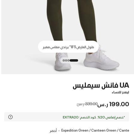
طول العارض 5'8" يرتدي مقاس صغير
UA فانش سيمليس
ليقنز للنساء
199.00 ر.س
Price reduced from
to
339.00 ر.س
*خصم إضافي 20%. كود الخصم: EXTRA20
Expedition Green / Canteen Green / Cante
أخضر