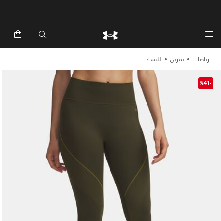
خصم إضافي 20%*. باستخدام الكود EXTRA20
رياضات
تمرين
للنساء
-%41