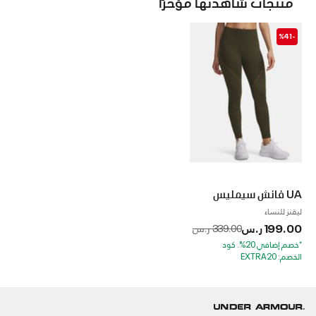
منتجات شاهدتها مؤخرًا
-%41
UA فانش سيمليس
ليقنز للنساء
199.00 ر.س
to
Price reduced from
339.00 ر.س
*خصم إضافي 20%. كود
الخصم: EXTRA20