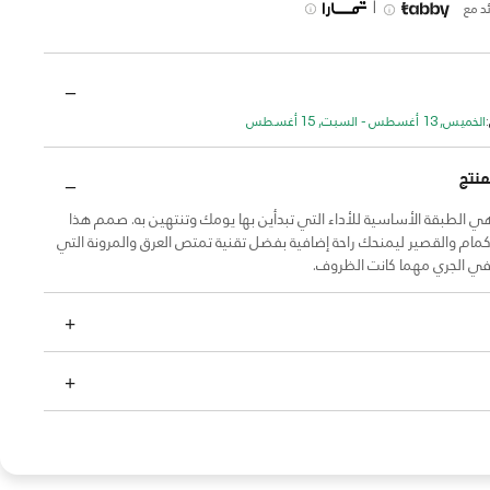
|
د مع
الخميس, 13 أغسطس - السبت, 15 أغسطس
منتج
HeatG® هي الطبقة الأساسية للأداء التي تبدأين بها يومك وتنتهين به. صمم هذا
كمام والقصير ليمنحك راحة إضافية بفضل تقنية تمتص العرق والمرونة التي
ي الجري مهما كانت الظروف.