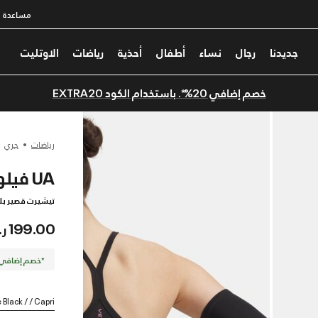
مساعدة
جديدنا
رجال
نساء
أطفال
أحذية
رياضات
الاوتليت
خصم إضافي 20%*. باستخدام الكود EXTRA20
رياضات
جري
UA فيلوسيتي إيليت
تيشيرت قصير بلا
199.00 ر.س
*خصم إضافي 20%. كود الخصم: TRA20
 Black / / Capri