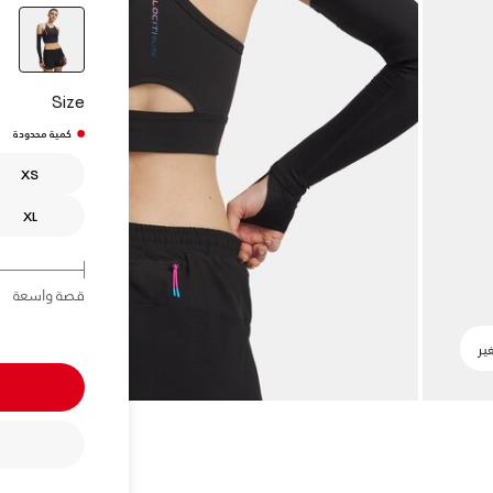
elected
Size
كمية محدودة
XS
XL
قصة واسعة