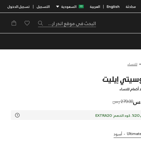
محادثة
English
العربية
السعودية
التسجيل
تسجيل الدخول
|
|
للنساء
 أكمام للنساء
Price reduced from
to
279.00 ر.س
EX
Ultimate
أسود