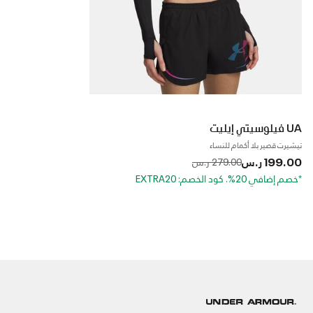
UA فيلوسيتي إيليت
تيشيرت قصير بلا أكمام للنساء
199.00 ر.س
to
Price reduced from
279.00 ر.س
*خصم إضافي 20%. كود الخصم: EXTRA20