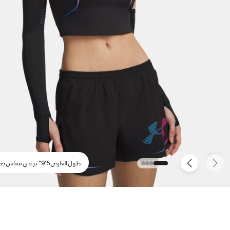
طول العارض 5'9" يرتدي مقاس صغير