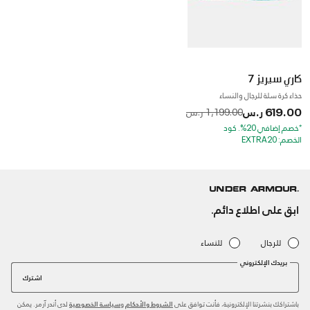
كاري سيريز 7
حذاء كرة سلة للرجال والنساء
619.00 ر.س
to
Price reduced from
1,199.00 ر.س
*خصم إضافي 20%. كود
الخصم: EXTRA20
ابق على اطلاع دائم.
للرجال
للنساء
بريدك الإلكتروني
اشترك
باشتراكك بنشرتنا الإلكترونية، فأنت توافق على
و
لدى أندر آرمر. يمكن
الشروط والأحكام
سياسة الخصوصية