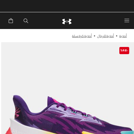
خصم إضافي 20%*. باستخدام الكود EXTRA20
أحذية
أحذية للرجال
أحذية كرة سلة
-%48