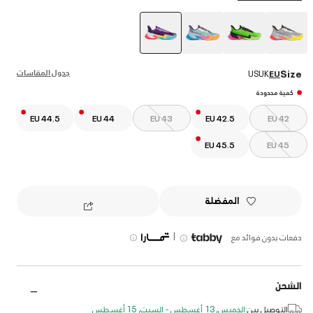
selected
جدول المقاسات
Size
US
UK
EU
كمية محدودة
EU 44.5
EU 44
EU 43
EU 42.5
EU 42
EU 45.5
EU 45
المفضلة
|
دفعات بدون فوائد مع
الشحن
التوصيل بين:
الخميس, 13 أغسطس - السبت, 15 أغسطس