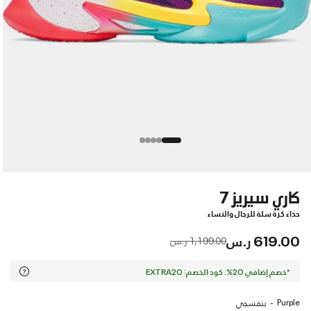
كاري سيريز 7
حذاء كرة سلة للرجال والنساء
619.00 ر.س
Price reduced from
to
1,199.00 ر.س
*خصم إضافي 20%. كود الخصم: EXTRA20
Purple
بنفسجي