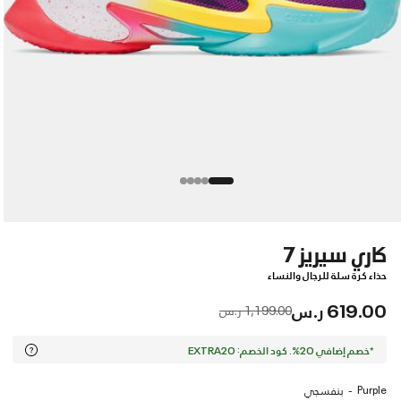
كاري سيريز 7
حذاء كرة سلة للرجال والنساء
619.00 ر.س
Price reduced from
to
1,199.00 ر.س
*خصم إضافي 20%. كود الخصم: EXTRA20
Purple
بنفسجي