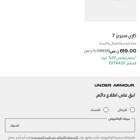
كاري سيريز 7
حذاء كرة سلة للرجال والنساء
619.00 ر.س
to
Price reduced from
1,199.00 ر.س
*خصم إضافي 20%. كود
الخصم: EXTRA20
ابق على اطلاع دائم.
للرجال
للنساء
بريدك الإلكتروني
اشترك
باشتراكك بنشرتنا الإلكترونية، فأنت توافق على
و
لدى أندر آرمر. يمكن
الشروط والأحكام
سياسة الخصوصية