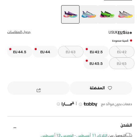
selected
جدول المقاسات
Size
US
UK
EU
كمية محدودة
EU 44.5
EU 44
EU 43
EU 42.5
EU 42
EU 45.5
EU 45
المفضلة
|
دفعات بدون فوائد مع
الشحن
التوصيل بين:
الثلاثاء, 11 أغسطس - الخميس, 13 أغسطس