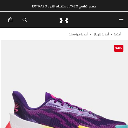
خصم إضافي 20%*. باستخدام الكود EXTRA20
أحذية
أحذية للرجال
أحذية كرة سلة
-%48