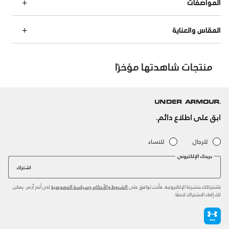
المواصفات
المقاس والعناية
منتجات شاهدتها مؤخرًا
ابق على اطلاع دائم.
للرجال
للنساء
بريدك الإلكتروني
اشترك
باشتراكك بنشرتنا الإلكترونية، فأنت توافق على
و
لدى أندر آرمر. يمكن
الشروط والأحكام
سياسة الخصوصية
لك إلغاء الاشتراك لاحقًا.