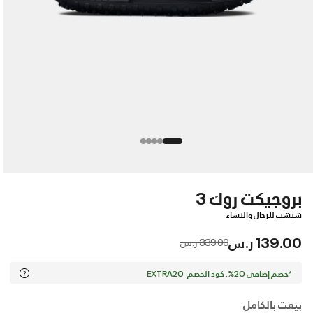
بروجيكت روك 3
شبشب للرجال والنساء
139.00 ر.س
Price reduced from
to
339.00 ر.س
*خصم إضافي 20%. كود الخصم: EXTRA20
بيعت بالكامل