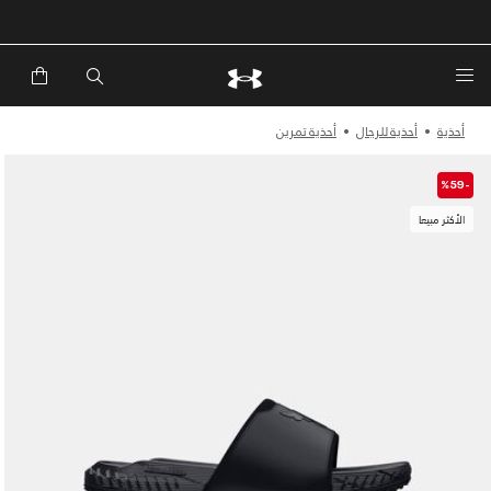
خصم إضافي 20%*. باستخدام الكود EXTRA20
أحذية
أحذية للرجال
أحذية تمرين
-%59
الأكثر مبيعا