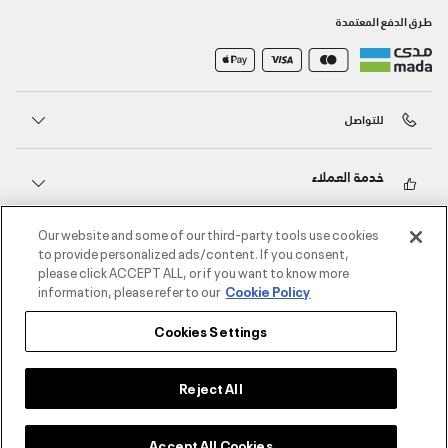
طرق الدفع المعتمدة
للتواصل
خدمة العملاء
Our website and some of our third-party tools use cookies
حول أندر آرمر
to provide personalized ads/content. If you consent,
please click ACCEPT ALL, or if you want to know more
information, please refer to our
Cookie Policy
أندر آرمر على الشبكات الاجتماعية
Cookies Settings
©2026 الحقوق محفوظة لشركة اثلوسيتي ش.ذ.م.م،
سياسة الخصوصية
/
الشروط والأحكام
/
سياسة الكوكيز
Reject All
Accept All Cookies