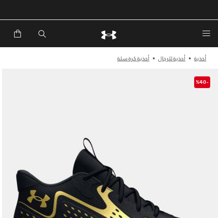
خصم إضافي 20%*. باستخدام الكود EXTRA20
أحذية
أحذية للرجال
أحذية كرة سلة
-%40