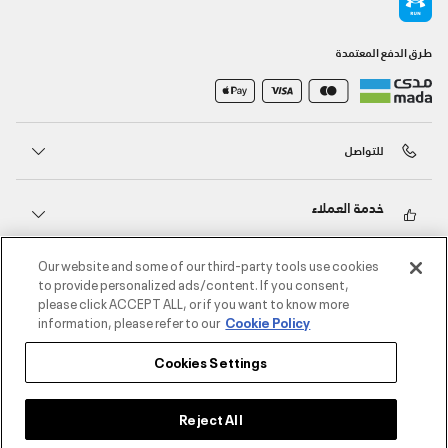
طرق الدفع المعتمدة
للتواصل
خدمة العملاء
Our website and some of our third-party tools use cookies
حول أندر آرمر
to provide personalized ads/content. If you consent,
please click ACCEPT ALL, or if you want to know more
information, please refer to our
Cookie Policy
أندر آرمر على الشبكات الاجتماعية
Cookies Settings
©2026 الحقوق محفوظة لشركة اثلوسيتي ش.ذ.م.م،
سياسة الخصوصية
/
الشروط والأحكام
/
سياسة الكوكيز
Reject All