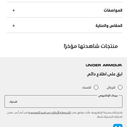
المواصفات
المقاس والعناية
منتجات شاهدتها مؤخرًا
ابق على اطلاع دائم.
للرجال
للنساء
بريدك الإلكتروني
اشترك
باشتراكك بنشرتنا الإلكترونية، فأنت توافق على
و
لدى أندر آرمر. يمكن
الشروط والأحكام
سياسة الخصوصية
لك إلغاء الاشتراك لاحقًا.