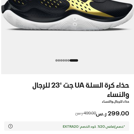
حذاء كرة السلة UA جت '23 للرجال
والنساء
حذاء للرجال والنساء
299.00 ر.س
Price reduced from
to
499.00 ر.س
*خصم إضافي 20%. كود الخصم: EXTRA20