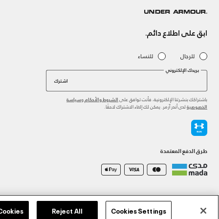
ابق على اطلاع دائم.
للرجال
للنساء
بريدك الإلكتروني
اشترك
باشتراكك بنشرتنا الإلكترونية، فأنت توافق على
و
الشروط والأحكام
سياسة
لدى أندر آرمر. يمكن لك إلغاء الاشتراك لاحقًا.
الخصوصية
طرق الدفع المعتمدة
©2026 الحقوق محفوظة لشركة اثلوسيتي ش.ذ.م.م،
سياسة الخصوصية
/
الشروط والأحكام
/
سياسة الكوكي
 Cookies
Reject All
Cookies Settings