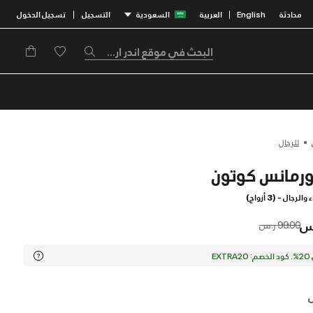
محادثة
English
العربية
السعودية
التسجيل
تسجيل الدخول
|
|
للرجال
جال - (3 أزواج)
Price reduced from
to
99.00 ر.س
EX