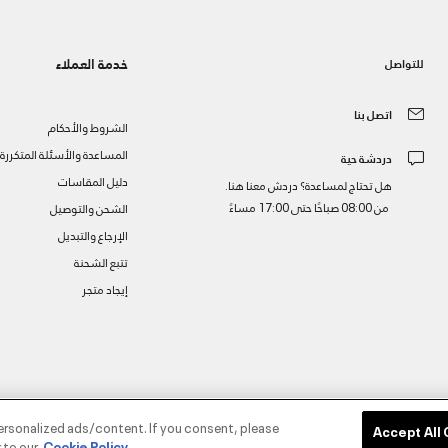
خدمة العملاء
للتواصل
اتصل بنا
الشروط والأحكام
المساعدة والأسئلة المتكررة
دردشة حية
دليل المقاسات
هل تحتاج لمساعدة؟ دردش معنا هنا.
من 08:00 صباحًا حتى 17:00 مساءً
الشحن والتوصيل
الإرجاع والتبديل
تتبع الشحنة
إيجاد متجر
ز
ersonalized ads/content. If you consent, please
Accept All
 to our
Cookie Policy