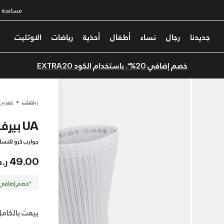
مساعدة
جديدنا
رجال
نساء
أطفال
أحذية
رياضات
الاوتليت
خصم إضافي 20%*. باستخدام الكود EXTRA20
رياضات
تمرين
UA بيرفورمانس كوتون
جوارب كرو للنساء والر
49.00 ر.س
*خصم إضافي 20%. كود الخصم: TRA20
بيعت بالكامل