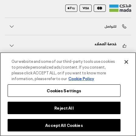
للتواصل
خدمة العملاء
Our website and some of our third-party tools use cookies
حول أندر آرمر
to provide personalized ads/content. If you consent,
please click ACCEPT ALL, or if you want to know more
information, please refer to our
Cookie Policy
أندر آرمر على الشبكات الاجتماعية
Cookies Settings
©2026 الحقوق محفوظة لشركة اثلوسيتي ش.ذ.م.م،
سياسة الخصوصية
/
الشروط والأحكام
/
سياسة الكوكيز
Reject All
Accept All Cookies