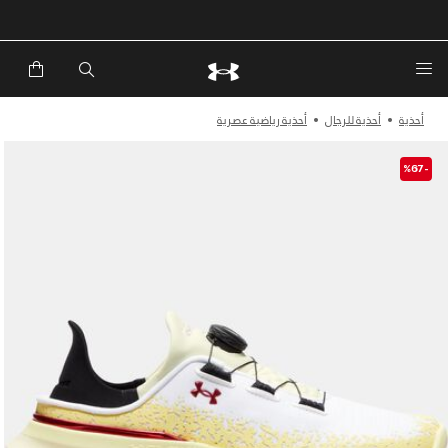
خصم إضافي 20%*. باستخدام الكود EXTRA20
أحذية
أحذية للرجال
أحذية رياضية عصرية
-%67