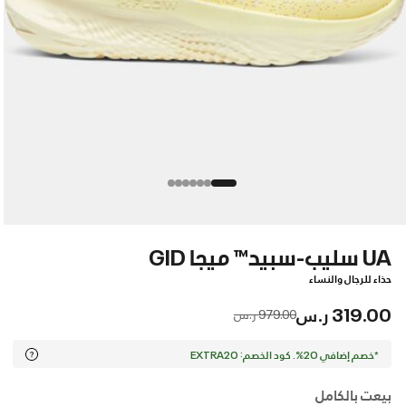
UA سليب-سبيد™ ميجا GID
حذاء للرجال والنساء
319.00 ر.س
Price reduced from
to
979.00 ر.س
*خصم إضافي 20%. كود الخصم: EXTRA20
بيعت بالكامل