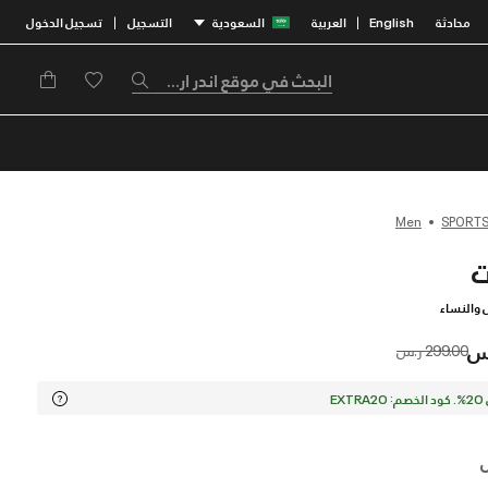
محادثة
English
العربية
السعودية
التسجيل
تسجيل الدخول
|
|
Men
SPORTS
 والنساء
Price reduced from
to
299.00 ر.س
EX