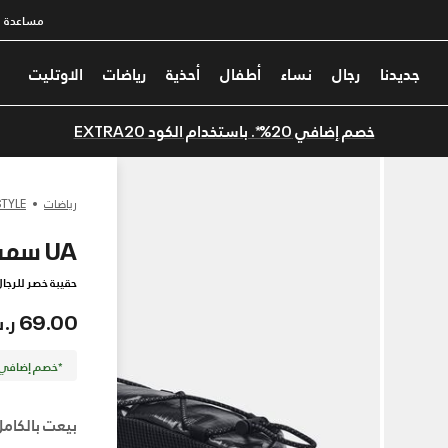
مساعدة
جديدنا
رجال
نساء
أطفال
أحذية
رياضات
الاوتليت
خصم إضافي 20%*. باستخدام الكود EXTRA20
رياضات
TYLE
UA سمت
حقيبة خصر للرجال
69.00 ر.س
*خصم إضافي 20%. كود الخصم: TRA20
بيعت بالكامل