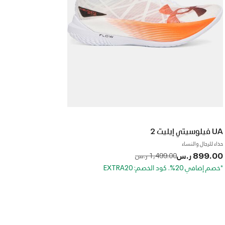
UA فيلوسيتي إيليت 2
حذاء للرجال والنساء
899.00 ر.س
to
Price reduced from
1,499.00 ر.س
*خصم إضافي 20%. كود الخصم: EXTRA20