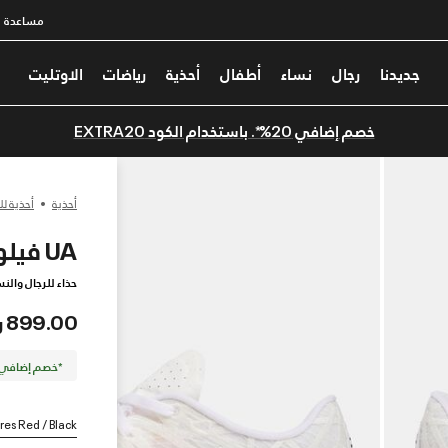
مساعدة
جديدنا
رجال
نساء
أطفال
أحذية
رياضات
الاوتليت
خصم إضافي 20%*. باستخدام الكود EXTRA20
أحذية
أحذية لل
UA فيلوسيتي إيليت 2
حذاء للرجال والنس
899.00 ر.س
*خصم إضافي 20%. كود الخصم: TRA20
res Red / Black