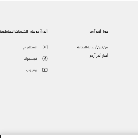
حول أندر آرمر
أندر آرمر على الشبكات الاجتماعية
من نحن / بداية الحكاية
إنستقرام
أخبار أندر آرمر
فيسبوك
يوتيوب