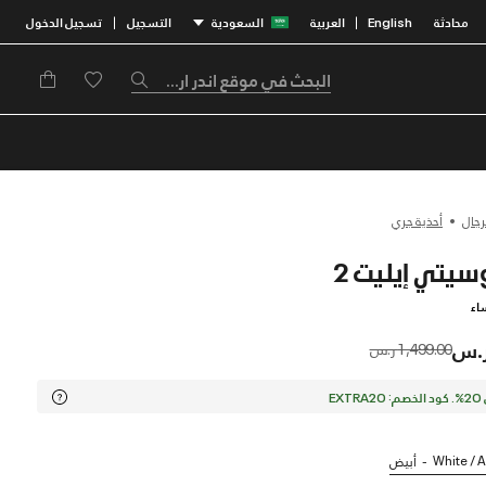
محادثة
English
العربية
السعودية
التسجيل
تسجيل الدخول
|
|
رجال
أحذية جري
اء
Price reduced from
to
1,499.00 ر.س
EX
White / A
أبيض