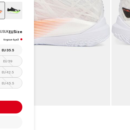
Size
US
UK
EU
كمية محدودة
EU 35.5
EU 39
EU 42.5
EU 45.5