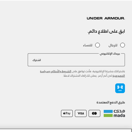
ابق على اطلاع دائم.
للرجال
للنساء
بريدك الإلكتروني
اشترك
باشتراكك بنشرتنا الإلكترونية، فأنت توافق على
و
الشروط والأحكام
سياسة
لدى أندر آرمر. يمكن لك إلغاء الاشتراك لاحقًا.
الخصوصية
طرق الدفع المعتمدة
©2026 الحقوق محفوظة لشركة اثلوسيتي ش.ذ.م.م،
سياسة الخصوصية
/
الشروط والأحكام
/
سياسة الكوكي