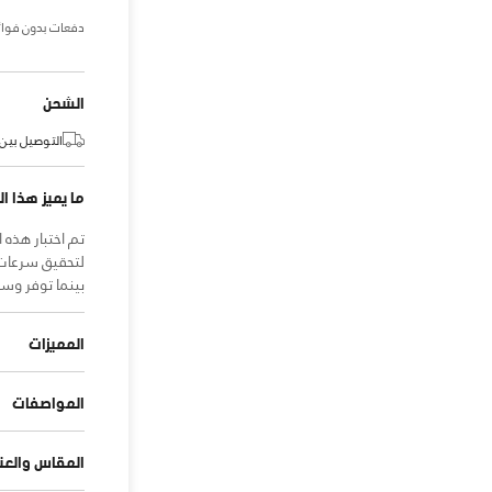
دفعات بدون فوائ
الشحن
التوصيل بين:
ما يميز هذا ال
تم اختبار هذه 
لتحقيق سرعات 
بينما توفر وسادة UA Flow الخالية من المطاط خفة وث
المميزات
المواصفات
المقاس والعنا