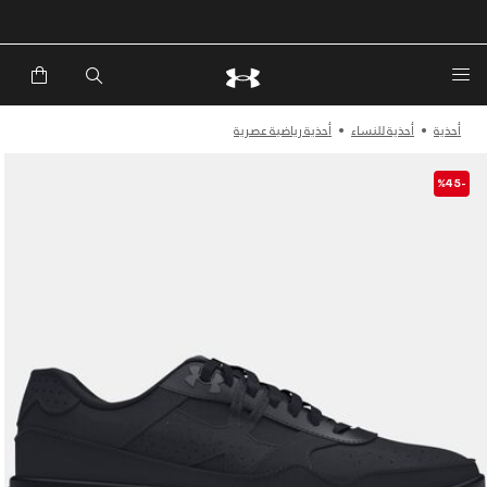
خصم إضافي 20%*. باستخدام الكود EXTRA20
أحذية
أحذية للنساء
أحذية رياضية عصرية
-%45