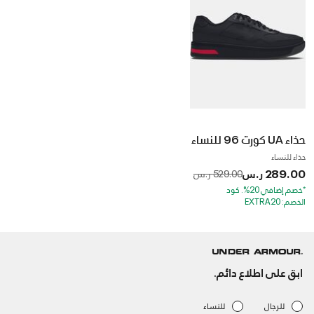
حذاء UA كورت 96 للنساء
حذاء للنساء
289.00 ر.س
to
Price reduced from
529.00 ر.س
*خصم إضافي 20%. كود
الخصم: EXTRA20
ابق على اطلاع دائم.
للرجال
للنساء