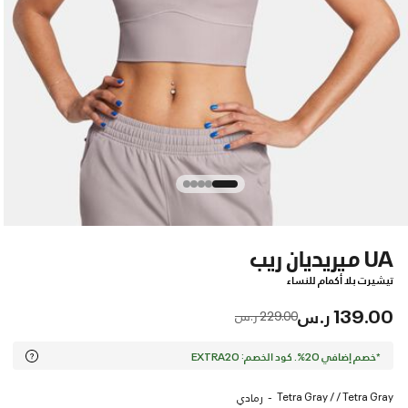
UA ميريديان ريب
تيشيرت بلا أكمام للنساء
139.00 ر.س
Price reduced from
to
229.00 ر.س
*خصم إضافي 20%. كود الخصم: EXTRA20
Tetra Gray / / Tetra Gray
رمادي