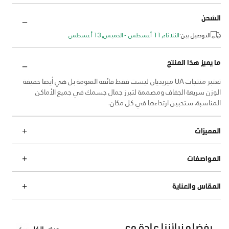
الشحن
التوصيل بين:
الثلاثاء, 11 أغسطس - الخميس, 13 أغسطس
ما يميز هذا المنتج
تعتبر منتجات UA ميريديان ليست فقط فائقة النعومة بل هي أيضا خفيفة
الوزن سريعة الجفاف ومصممة لتبرز جمال جسمك في جميع الأماكن
المناسبة. ستحبين ارتداءها في كل مكان.
المميزات
المواصفات
المقاس والعناية
يفضله زبائننا عادة مع
عرض الكل