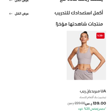
أكمل استعدادك للتدريب
عرض الكل
منتجات شاهدتها مؤخرًا
-%39
UA ميريديان ريب
تيشيرت بلا أكمام للنساء
139.00 ر.س
to
Price reduced from
229.00 ر.س
*خصم إضافي 20%. كود