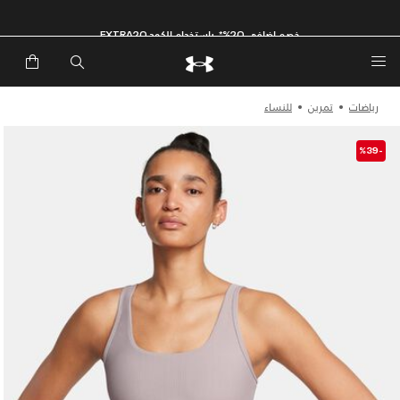
خصم إضافي 20%*. باستخدام الكود EXTRA20
رياضات
تمرين
للنساء
-%39