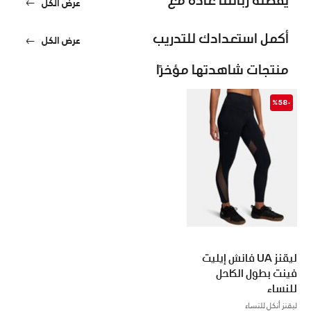
عرض الكل
أكمل استعدادك للتدريب
عرض الكل
منتجات شاهدتها مؤخرًا
-%58
ليقنز UA فانش إيليت
فينت بطول الكاحل
للنساء
ليقنز أنكل للنساء