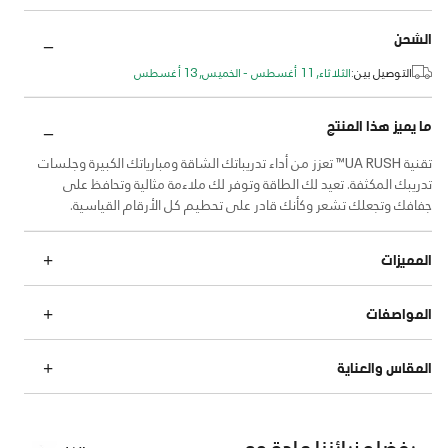
الشحن
التوصيل بين:
الثلاثاء, 11 أغسطس - الخميس, 13 أغسطس
ما يميز هذا المنتج
تقنية UA RUSH™ تعزز من أداء تدريباتك الشاقة ومبارياتك الكبيرة وجلسات
تدريبك المكثفة. تعيد لك الطاقة وتوفر لك ملاءمة مثالية وتحافظ على
جفافك وتجعلك تشعر وكأنك قادر على تحطيم كل الأرقام القياسية.
المميزات
المواصفات
المقاس والعناية
يفضله زبائننا عادة مع