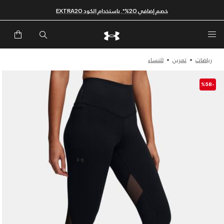
خصم إضافي 20%*. باستخدام الكود EXTRA20
رياضات
تمرين
للنساء
-%58