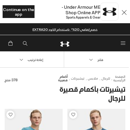
Under Armour ME -
Continue on the
Shop Online APP
app
Sports Apparels & Gear
خصم إضافي 20%*. باستخدام الكود EXTRA20
فلتر
إعادة ترتيب
الصفحة
أكمام
للرجال
ملابس
تيشيرتات
الرئيسية
قصيرة
378 منتج
تيشيرتات بآكمام قصيرة
للرجال