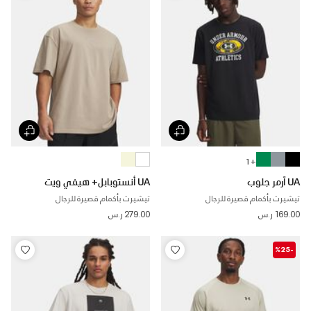
+ 1
UA آرمر جلوب
UA أنستوبابل+ هيفي ويت
تيشيرت بأكمام قصيرة للرجال
تيشيرت بأكمام قصيرة للرجال
169.00 ر.س
279.00 ر.س
-%25