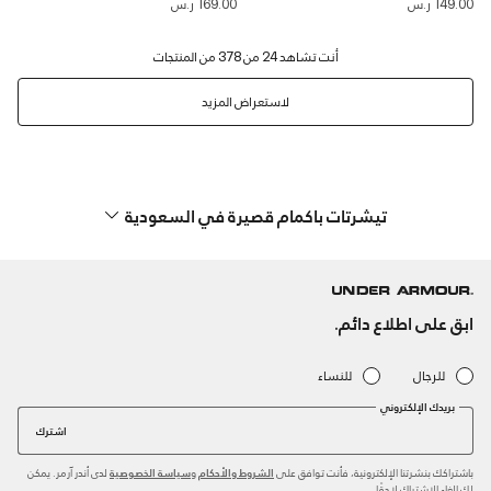
149.00 ر.س
169.00 ر.س
لاستعراض المزيد
تيشرتات باكمام قصيرة في السعودية
ابق على اطلاع دائم.
للرجال
للنساء
بريدك الإلكتروني
اشترك
باشتراكك بنشرتنا الإلكترونية، فأنت توافق على
و
لدى أندر آرمر. يمكن
الشروط والأحكام
سياسة الخصوصية
لك إلغاء الاشتراك لاحقًا.