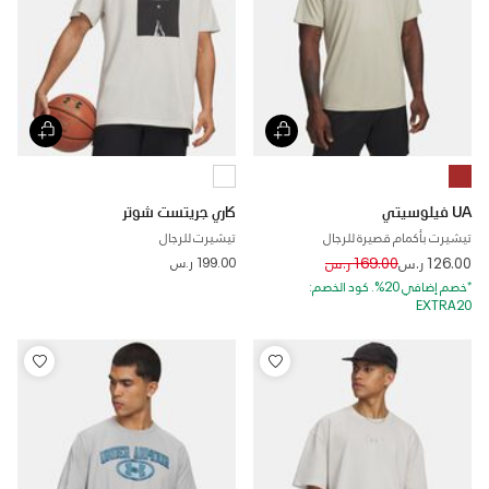
UA فيلوسيتي
كاري جريتست شوتر
تيشيرت بأكمام قصيرة للرجال
تيشيرت للرجال
Price reduced from
to
126.00 ر.س
169.00 ر.س
199.00 ر.س
*خصم إضافي 20%. كود الخصم:
EXTRA20