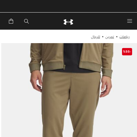
رياضات
تمرين
للرجال
-%55