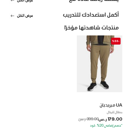
أكمل استعدادك للتدريب
عرض الكل
منتجات شاهدتها مؤخرًا
-%55
UA ميريديان
بنطال للرجال
179.00 ر.س
to
Price reduced from
399.00 ر.س
*خصم إضافي 20%. كود