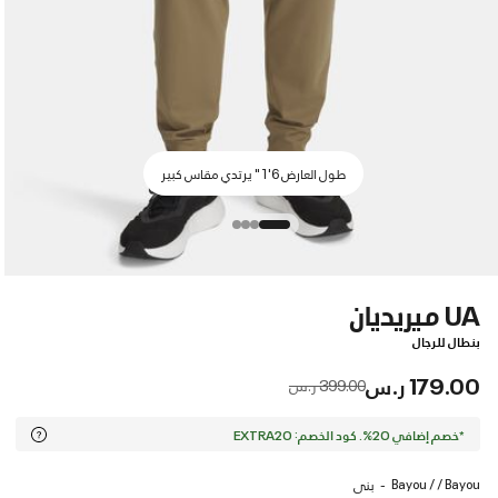
طول العارض 6'1" يرتدي مقاس كبير
UA ميريديان
بنطال للرجال
179.00 ر.س
Price reduced from
to
399.00 ر.س
*خصم إضافي 20%. كود الخصم: EXTRA20
Bayou / / Bayou
بنى