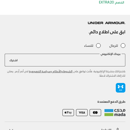
الخصم: EXTRA20
ابق على اطلاع دائم.
للرجال
للنساء
بريدك الإلكتروني
اشترك
باشتراكك بنشرتنا الإلكترونية، فأنت توافق على
و
لدى أندر آرمر. يمكن
الشروط والأحكام
سياسة الخصوصية
لك إلغاء الاشتراك لاحقًا.
طرق الدفع المعتمدة
للتواصل