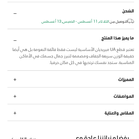
الشحن
التوصيل بين:
الثلاثاء, 11 أغسطس - الخميس, 13 أغسطس
ما يميز هذا المنتج
تعتبر قطع UA ميريديان الأساسية ليست فقط فائقة النعومة بل هي أيضا
خفيفة الوزن سريعة الجفاف ومصممة لتبرز جمال جسمك في الأماكن
المناسبة. ستجد نفسك ترتديها في كل مكان حرفيا.
المميزات
المواصفات
المقاس والعناية
يفضله زبائننا عادة مع
عرض الكل