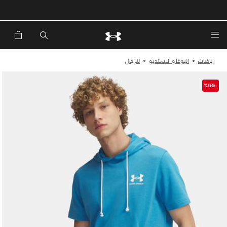
خصم إضافي 20%*. باستخدام الكود EXTRA20
رياضات
اليوغا و الاستديو
للرجال
-%66