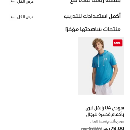
عرض الكل
أكمل استعدادك للتدريب
عرض الكل
منتجات شاهدتها مؤخرًا
-%66
هودي UA رايفل تيري
بأكمام قصيرة للرجال
هودي بأكمام قصيرة للرجال
79.00 ر.س
to
Price reduced from
229.00 ر.س