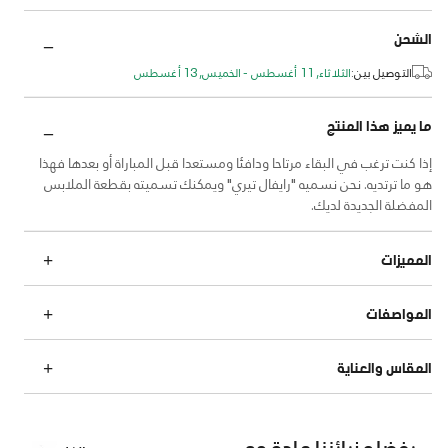
الشحن
التوصيل بين:
الثلاثاء, 11 أغسطس - الخميس, 13 أغسطس
ما يميز هذا المنتج
إذا كنت ترغب في البقاء مرتاحا ودافئا ومستعدا قبل المباراة أو بعدها فهذا
هو ما ترتديه. نحن نسميه "رايفال تيري" ويمكنك تسميته بقطعة الملابس
المفضلة الجديدة لديك.
المميزات
المواصفات
المقاس والعناية
يفضله زبائننا عادة مع