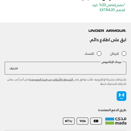
*خصم إضافي 20%. كود
الخصم: EXTRA20
ابق على اطلاع دائم.
للرجال
للنساء
بريدك الإلكتروني
اشترك
باشتراكك بنشرتنا الإلكترونية، فأنت توافق على
و
لدى أندر آرمر. يمكن
الشروط والأحكام
سياسة الخصوصية
لك إلغاء الاشتراك لاحقًا.
طرق الدفع المعتمدة