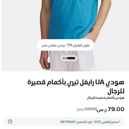
طول العارض 6'3" يرتدي مقاس كبير
هودي UA رايفل تيري بأكمام قصيرة
للرجال
هودي بأكمام قصيرة للرجال
79.00 ر.س
Price reduced from
to
229.00 ر.س
*خصم إضافي 20%. كود الخصم: EXTRA20