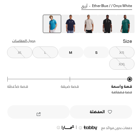
Ether Blue / / Onyx White
أزرق
selected
Size
جدول المقاسات
XL
L
M
S
XS
XXL
قصة واسعة
قصة ضيقة
قصة ضاغطة
قصة فضفاضة
المفضلة
|
دفعات بدون فوائد مع