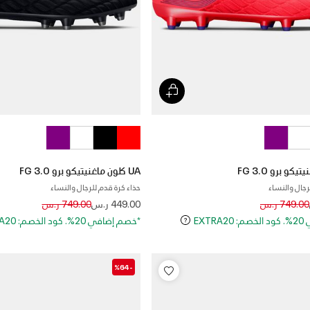
UA كلون ماغنيتيكو برو 3.0 FG
رجال والنساء
حذاء كرة قدم للرجال والنساء
Price reduced from
to
Price reduced
to
749.00 ر.س
449.00 ر.س
749.00 ر.س
EXT
*خصم إضافي 20%. كود الخصم: EXTRA20
-%64