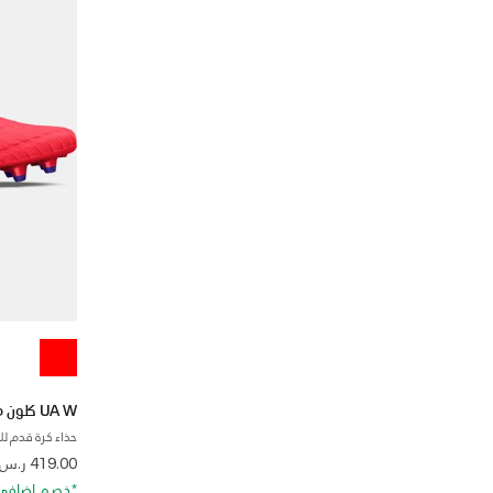
UA W كلون ماج برو 3.0 FG
حذاء كرة قدم لل
 from
419.00 ر.س
*خصم إضافي 20%. كود الخصم: RA20