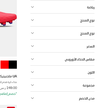
رياضة
نوع المنتج
نوع المنتج
السعر
مقاس الحذاء الأوروبي
اللون
UA ماجنيتيكو سليكت 3.0 FG
حذاء كرة قدم لل
مجموعة
 from
249.00 ر.س
*خصم إضافي 20%. كود الخصم: RA20
مدى الخصم