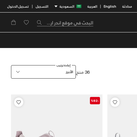
محادثة
English
العربية
السعودية
التسجيل
تسجيل الدخول
|
|
إعادة ترتيب
36 منتج
الأبرز
-%62