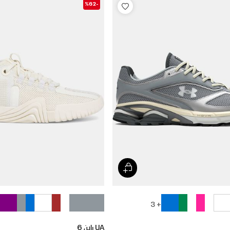
-%62
+ 3
UA راين 6