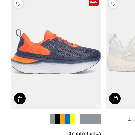
-%40
+ 4
UA إنفينيت إيليت 3