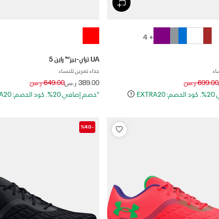
+ 4
UA تراي-بيز™ راين 5
اء
حذاء تمرين للنساء
Price reduced from
to
Price reduced
to
699.00 ر.س
389.00 ر.س
649.00 ر.س
EXT
*خصم إضافي 20%. كود الخصم: EXTRA20
-%40