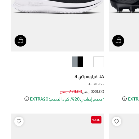
UA فيلوسيتي 4
حذاء للنساء
Price reduced from
to
339.00 ر.س
779.00 ر.س
*خصم إضافي 20%. كود الخصم: EXTRA20
-%40