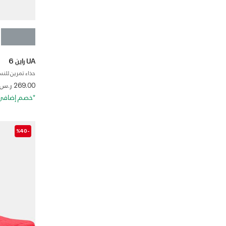
UA راين 6
حذاء تمرين للنس
 from
269.00 ر.س
*خصم إضافي 20%. كود الخصم: RA20
-%40