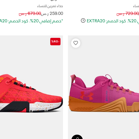
نساء
حذاء تمرين للنساء
Price reduced from
to
Price reduced
to
729.00 ر.س
259.00 ر.س
679.00 ر.س
EXT
*خصم إضافي 20%. كود الخصم: EXTRA20
-%40