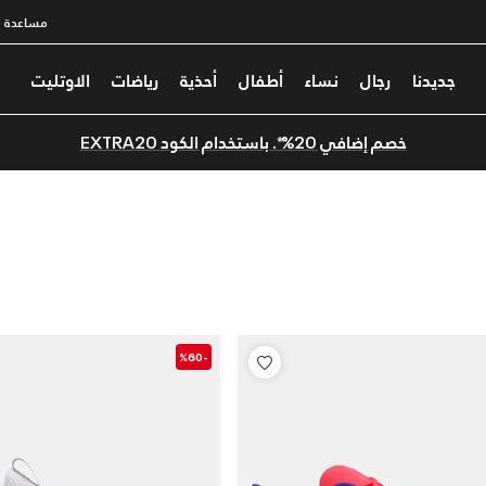
مساعدة
جديدنا
رجال
نساء
أطفال
أحذية
رياضات
الاوتليت
خصم إضافي 20%*. باستخدام الكود EXTRA20
-%60