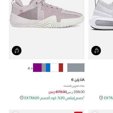
+ 4
UA راين 6
حذاء تمرين للنساء
Price reduced from
to
259.00 ر.س
679.00 ر.س
*خصم إضافي 20%. كود الخصم: EXTRA20