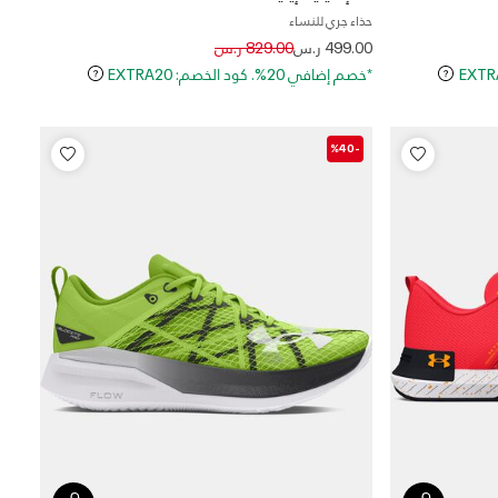
حذاء جري للنساء
Price reduced from
to
499.00 ر.س
829.00 ر.س
*خصم إضافي 20%. كود الخصم: EXTRA20
-%40