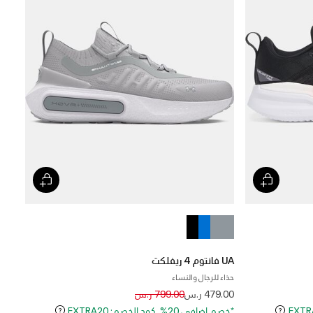
UA فانتوم 4 ريفلكت
حذاء للرجال والنساء
Price reduced from
to
479.00 ر.س
799.00 ر.س
*خصم إضافي 20%. كود الخصم: EXTRA20