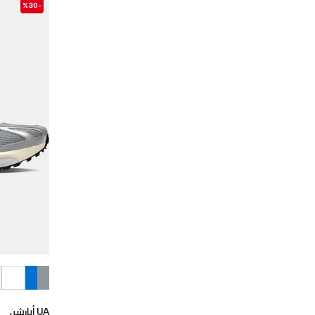
-%30
UA أبارشن