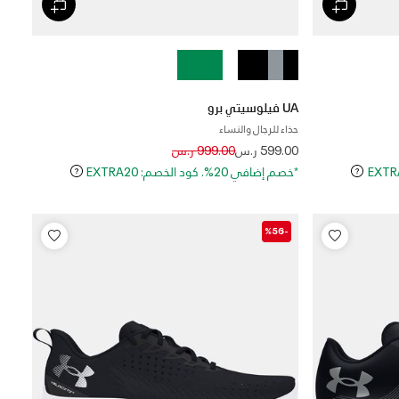
UA فيلوسيتي برو
حذاء للرجال والنساء
Price reduced from
to
599.00 ر.س
999.00 ر.س
*خصم إضافي 20%. كود الخصم: EXTRA20
-%56