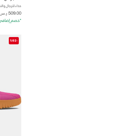
حذاء للرجال وال
 from
509.00 ر.س
*خصم إضافي 20%. كود الخصم: RA20
-%62