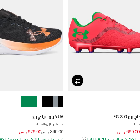
UA فيلوسيتي برو
نساء
حذاء للرجال والنساء
Price reduced from
to
Price reduced
to
699.00 ر.س
349.00 ر.س
979.00 ر.س
EXT
*خصم إضافي 20%. كود الخصم: EXTRA20