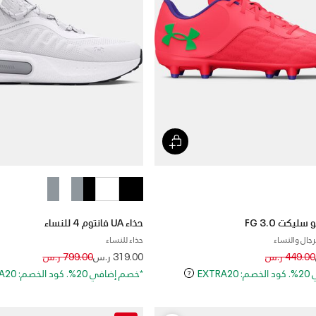
حذاء UA فانتوم 4 للنساء
رجال والنساء
حذاء للنساء
Price reduced from
to
Price reduced
to
449.00 ر.س
319.00 ر.س
799.00 ر.س
EXT
*خصم إضافي 20%. كود الخصم: EXTRA20