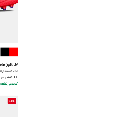
UA كلون ماغنيتيكو برو 3.0 FG
حذاء كرة قدم لل
 from
449.00 ر.س
*خصم إضافي 20%. كود الخصم: RA20
-%40