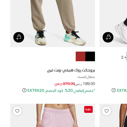
+ 2
بروجكت روك هيفي-ويت تيري
بنطال للنساء
Price reduced from
to
189.00 ر.س
379.00 ر.س
*خصم إضافي 20%. كود الخصم: EXTRA20
-%61