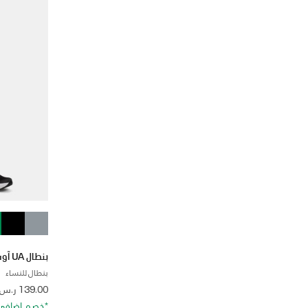
بنطال UA آوت رن ذا ستورم للنساء
بنطال للنساء
 from
139.00 ر.س
*خصم إضافي 20%. كود الخصم: RA20