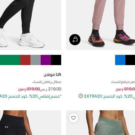
UA موشن
ر مرتفع للنساء
بنطال رياضي للنساء
Price reduced from
to
Price reduce
to
319. ر.س
219.00 ر.س
319.00 ر.س
EXT
*خصم إضافي 20%. كود الخصم: EXTRA20