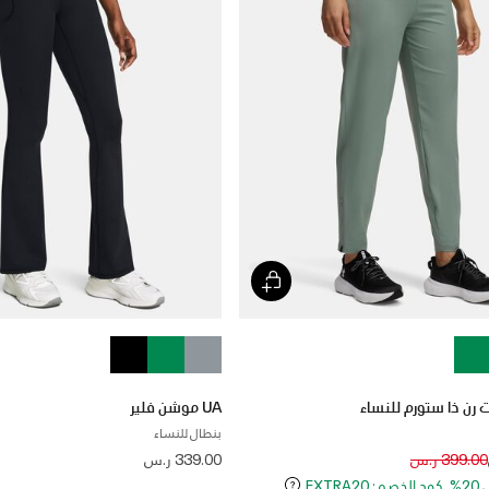
UA موشن فلير
بنطال للنساء
Price reduced
to
399.00 ر.س
339.00 ر.س
EXT