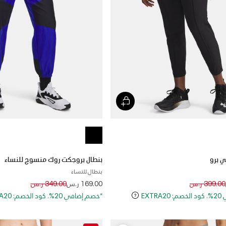
بنطال بروجكت روك منسوج للنساء
بنطال للنساء
Price reduced from
to
Price reduced
to
399.00 ر.س
169.00 ر.س
349.00 ر.س
EXT
*خصم إضافي 20%. كود الخصم: EXTRA20