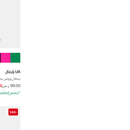
UA رايفال
بنطال ووفن بخص
d from
99.00 ر.س
00
*خصم إضافي 20%. كود الخصم: RA20
-%65