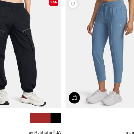
-%51
UA أنستوبابل كارجو