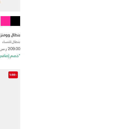
بنطال وومنز UA أنستوبابل ووفن باراشوت للنسا
بنطال للنساء
 from
209.00 ر.س
*خصم إضافي 20%. كود الخصم: RA20
-%69