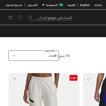
محادثة
English
العربية
السعودية
التسجيل
تسجيل الدخول
|
|
إعادة ترتيب
74 منتج
الأحدث
-%26