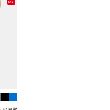
-%40
UA فيلوسيتي برو