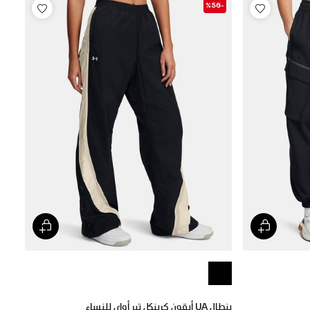
-%56
بنطال UA أيقون كرينكل تير أواي للنساء