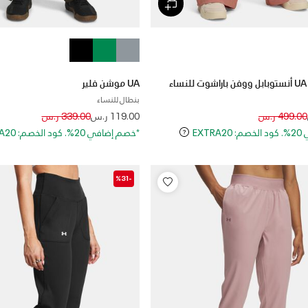
ء
UA موشن فلير
بنطال للنساء
Price reduced from
to
Price reduced
to
499.00 ر.س
119.00 ر.س
339.00 ر.س
EXT
*خصم إضافي 20%. كود الخصم: EXTRA20
-%31