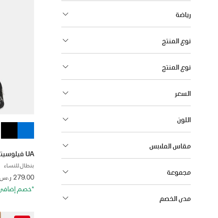
رياضة
نوع المنتج
نوع المنتج
السعر
اللون
مقاس الملابس
UA فيلوسيتي برو
بنطال للنساء
مجموعة
 from
279.00 ر.س
*خصم إضافي 20%. كود الخصم: RA20
مدى الخصم