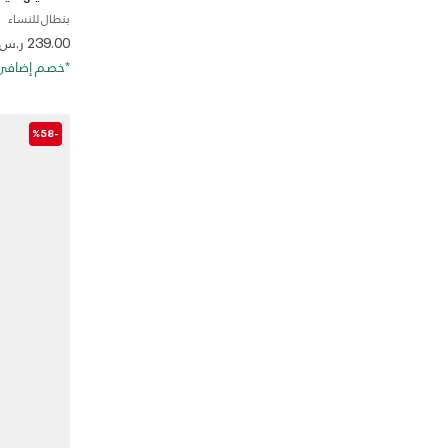
بنطال للنساء
 from
239.00 ر.س
*خصم إضافي 20%. كود الخصم: RA20
-%58