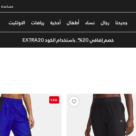
مساعدة
جديدنا
رجال
نساء
أطفال
أحذية
رياضات
الاوتليت
خصم إضافي 20%*. باستخدام الكود EXTRA20
-%52