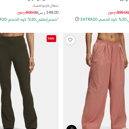
بنطال كارجو للنساء
Price reduced from
to
Price reduced
to
399.00 ر.س
249.00 ر.س
509.00 ر.س
EXT
*خصم إضافي 20%. كود الخصم: EXTRA20
-%65