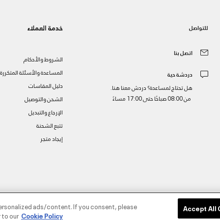
خدمة العملاء
للتواصل
اتصل بنا
الشروط والأحكام
المساعدة والأسئلة المتكررة
دردشة حية
دليل المقاسات
هل تحتاج لمساعدة؟ دردش معنا هنا.
من 08:00 صباحًا حتى 17:00 مساءً
الشحن والتوصيل
الإرجاع والتبديل
تتبع الشحنة
إيجاد متجر
ز
ersonalized ads/content. If you consent, please
Accept All
 to our
Cookie Policy