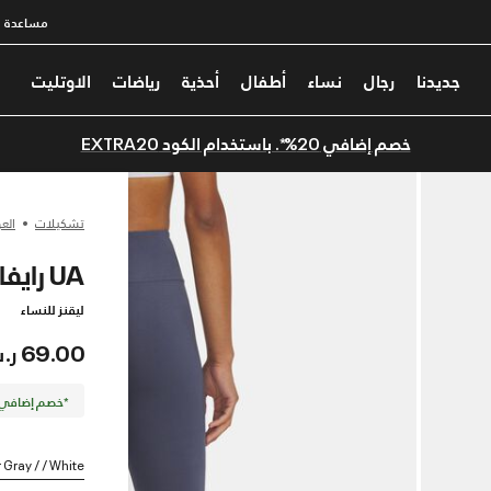
مساعدة
جديدنا
رجال
نساء
أطفال
أحذية
رياضات
الاوتليت
خصم إضافي 20%*. باستخدام الكود EXTRA20
تشكيلات
الع
UA رايفال
ليقنز للنساء
69.00 ر.س
*خصم إضافي 20%. كود الخصم: TRA20
Gray / / White