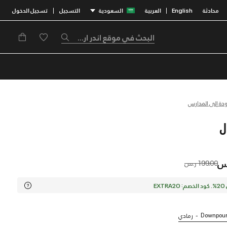
محادثة
English
العربية
السعودية
التسجيل
تسجيل الدخول
|
|
ودة إلى المدارس
Price reduced from
to
199.00 ر.س
EX
Downpour 
رمادي