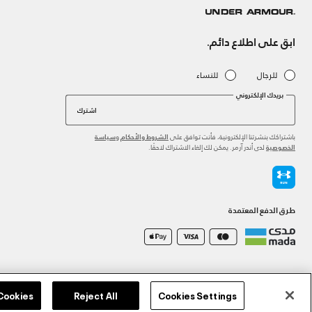
ابق على اطلاع دائم.
للرجال
للنساء
بريدك الإلكتروني
اشترك
باشتراكك بنشرتنا الإلكترونية، فأنت توافق على
و
الشروط والأحكام
سياسة
لدى أندر آرمر. يمكن لك إلغاء الاشتراك لاحقًا.
الخصوصية
طرق الدفع المعتمدة
©2026 الحقوق محفوظة لشركة اثلوسيتي ش.ذ.م.م،
سياسة الخصوصية
/
الشروط والأحكام
/
سياسة الكوكي
 Cookies
Reject All
Cookies Settings