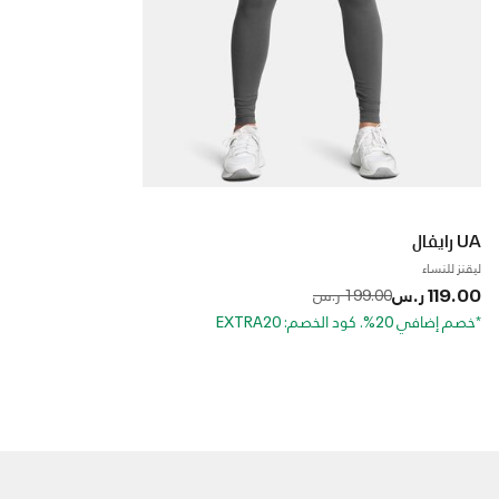
UA رايفال
ليقنز للنساء
119.00 ر.س
to
Price reduced from
199.00 ر.س
*خصم إضافي 20%. كود الخصم: EXTRA20