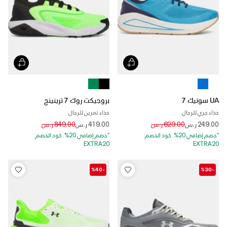
UA سونيك 7
بروجيكت روك 7 ترينينج
حذاء جري للرجال
حذاء تمرين للرجال
Price reduced from
to
Price reduced from
to
249.00 ر.س
629.00 ر.س
419.00 ر.س
849.00 ر.س
*خصم إضافي 20%. كود الخصم:
*خصم إضافي 20%. كود الخصم:
EXTRA20
EXTRA20
-%40
-%30