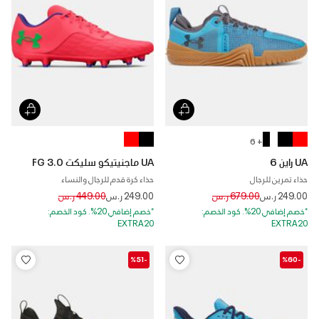
+ 6
UA راين 6
UA ماجنيتيكو سليكت 3.0 FG
حذاء تمرين للرجال
حذاء كرة قدم للرجال والنساء
Price reduced from
to
Price reduced from
to
249.00 ر.س
679.00 ر.س
249.00 ر.س
449.00 ر.س
*خصم إضافي 20%. كود الخصم:
*خصم إضافي 20%. كود الخصم:
EXTRA20
EXTRA20
-%51
-%60