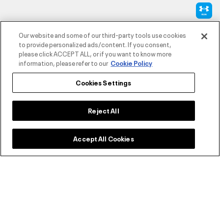
طرق الدفع المعتمدة
Our website and some of our third-party tools use cookies
to provide personalized ads/content. If you consent,
please click ACCEPT ALL, or if you want to know more
information, please refer to our
Cookie Policy
للتواصل
Cookies Settings
خدمة العملاء
Reject All
Accept All Cookies
حول أندر آرمر
أندر آرمر على الشبكات الاجتماعية
©2026 الحقوق محفوظة لشركة اثلوسيتي ش.ذ.م.م،
سياسة الخصوصية
/
الشروط والأحكام
/
سياسة الكوكيز