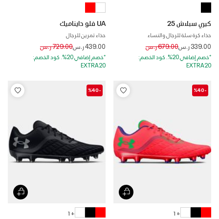
كيري سبلاش 25
UA فلو دايناميك
حذاء كرة سلة للرجال والنساء
حذاء تمرين للرجال
Price reduced from
to
Price reduced from
to
339.00 ر.س
679.00 ر.س
439.00 ر.س
729.00 ر.س
*خصم إضافي 20%. كود الخصم:
*خصم إضافي 20%. كود الخصم:
EXTRA20
EXTRA20
-%40
-%40
+ 1
+ 1