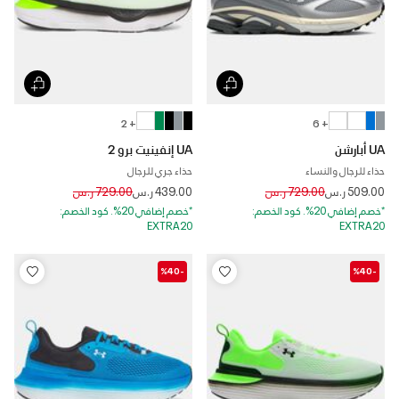
+ 2
+ 6
UA أبارشن
UA إنفينيت برو 2
حذاء للرجال والنساء
حذاء جري للرجال
Price reduced from
to
Price reduced from
to
509.00 ر.س
729.00 ر.س
439.00 ر.س
729.00 ر.س
*خصم إضافي 20%. كود الخصم:
*خصم إضافي 20%. كود الخصم:
EXTRA20
EXTRA20
-%40
-%40