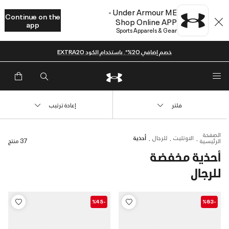
Under Armour ME -
Continue on the
Shop Online APP
app
Sports Apparels & Gear
خصم إضافي 20%*. باستخدام الكود EXTRA20
فلتر
إعادة ترتيب
الصفحة
الاوتليت
للرجال
أحذية
الرئيسية
37 منتج
أحذية مخفضة
للرجال
-%45
-%63